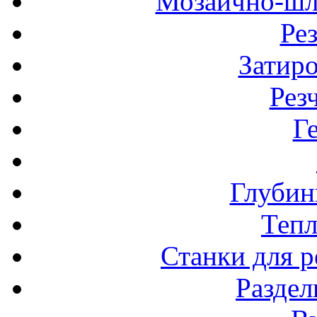
Мозаично-шл
Ре
Затир
Рез
Г
Глубин
Теп
Станки для р
Разде