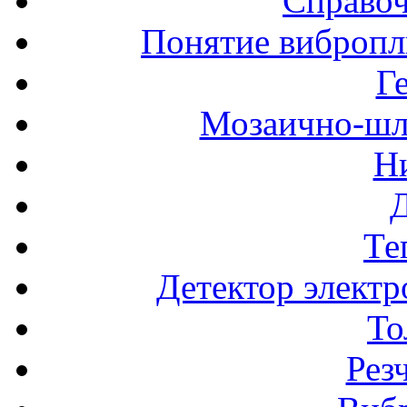
Справоч
Понятие вибропл
Г
Мозаично-шл
Н
Те
Детектор электр
То
Рез