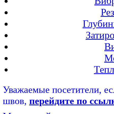
Виб
Ре
Глубин
Затир
В
М
Теп
Уважаемые посетители, ес
швов,
перейдите по ссылк